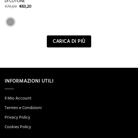
DI COTONE
Il
Il
€
79,00
€
63,20
prezzo
prezzo
originale
attuale
era:
è:
€79,00.
€63,20.
CARICA DI PIÙ
INFORMAZIONI UTILI
Il Mio Account
Termini e Condizioni
Privacy Policy
Cookies Policy