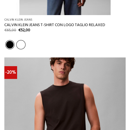
CALVIN KLEIN JEANS
CALVIN KLEIN JEANS T-SHIRT CON LOGO TAGLIO RELAXED
Il
Il
€
65,00
€
52,00
prezzo
prezzo
originale
attuale
era:
è:
€65,00.
€52,00.
-20%