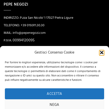
PEPE NEGOZI
INDIRIZZO: P.zza San Nicolo' 1 17027 Pietra Ligure
TELEFONO: +39 019.911.30.30
MAIL:
info@pepenegozi.com
00994120095
P.IVA:
Gestisci Consenso Cookie
NEWSLETTER
Per fornire le migliori esperienze, utilizziamo tecnologie come i cookie per
memorizzare e/o accedere alle informazioni del dispositivo. Il consenso a
queste tecnologie ci permetterà di elaborare dati come il comportamento di
navigazione o ID unici su questo sito. Non acconsentire o ritirare il consenso
può influire negativamente su alcune caratteristiche e funzioni.
ACCETTA
NEGA