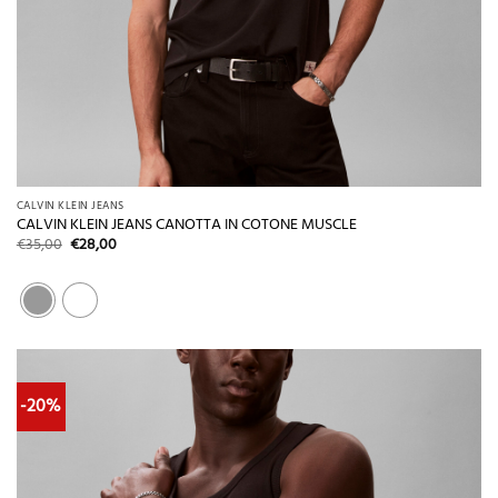
CALVIN KLEIN JEANS
CALVIN KLEIN JEANS CANOTTA IN COTONE MUSCLE
Il
Il
€
35,00
€
28,00
prezzo
prezzo
originale
attuale
era:
è:
€35,00.
€28,00.
-20%