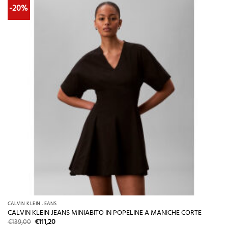
-20%
CALVIN KLEIN JEANS
CALVIN KLEIN JEANS MINIABITO IN POPELINE A MANICHE CORTE
Il
Il
€
139,00
€
111,20
prezzo
prezzo