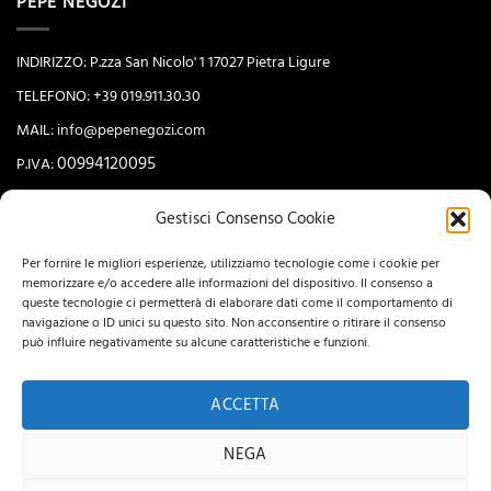
PEPE NEGOZI
INDIRIZZO: P.zza San Nicolo' 1 17027 Pietra Ligure
TELEFONO: +39 019.911.30.30
MAIL:
info@pepenegozi.com
00994120095
P.IVA:
Gestisci Consenso Cookie
NEWSLETTER
Per fornire le migliori esperienze, utilizziamo tecnologie come i cookie per
memorizzare e/o accedere alle informazioni del dispositivo. Il consenso a
queste tecnologie ci permetterà di elaborare dati come il comportamento di
navigazione o ID unici su questo sito. Non acconsentire o ritirare il consenso
può influire negativamente su alcune caratteristiche e funzioni.
ACCETTA
NEGA