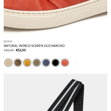
ESTATE
NATURAL WORLD SCARPA OLD NARCISO
Il
Il
€
65,00
€
52,00
prezzo
prezzo
originale
attuale
era:
è:
€65,00.
€52,00.