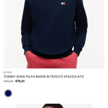
ESTATE
TOMMY JEANS FELPA BADGE IN TESSUTO SPAZZOLATO
Il
Il
€
99,00
€
79,20
prezzo
prezzo
originale
attuale
era:
è:
€99,00.
€79,20.