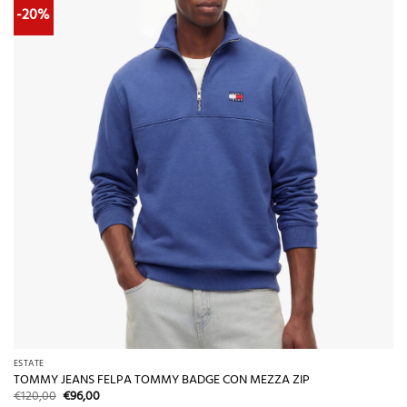
-20%
ESTATE
TOMMY JEANS FELPA TOMMY BADGE CON MEZZA ZIP
Il
Il
€
120,00
€
96,00
prezzo
prezzo