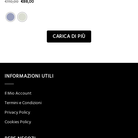
Il
Il
€
110,00
€
88,00
prezzo
prezzo
originale
attuale
era:
è:
€110,00.
€88,00.
CARICA DI PIÙ
INFORMAZIONI UTILI
Il Mio Account
Termini e Condizioni
Privacy Policy
Cookies Policy