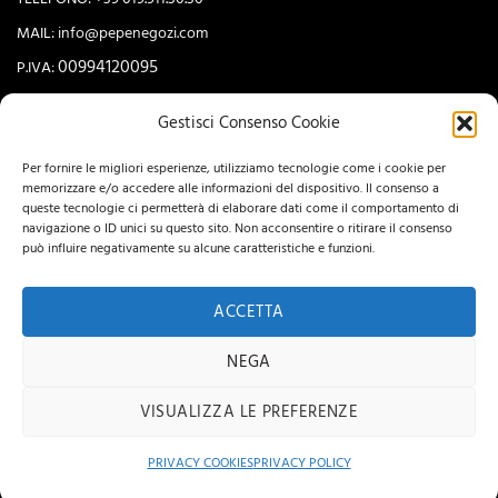
MAIL:
info@pepenegozi.com
00994120095
P.IVA:
Gestisci Consenso Cookie
NEWSLETTER
Per fornire le migliori esperienze, utilizziamo tecnologie come i cookie per
memorizzare e/o accedere alle informazioni del dispositivo. Il consenso a
queste tecnologie ci permetterà di elaborare dati come il comportamento di
navigazione o ID unici su questo sito. Non acconsentire o ritirare il consenso
può influire negativamente su alcune caratteristiche e funzioni.
ACCETTA
NEGA
VISUALIZZA LE PREFERENZE
Visa
MasterCard
PayPal
Postepay
Maestro
UnionPay
PRIVACY COOKIES
PRIVACY POLICY
Copyright 2026 ©
Hi-Tek Informatica