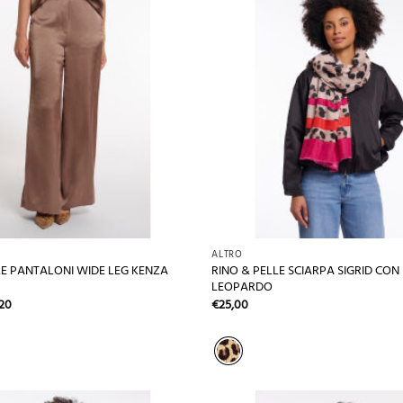
+
ALTRO
RINO & PELLE SCIARPA SIGRID CO
LE PANTALONI WIDE LEG KENZA
LEOPARDO
Il
,20
€
25,00
zzo
prezzo
inale
attuale
è:
00.
€71,20.