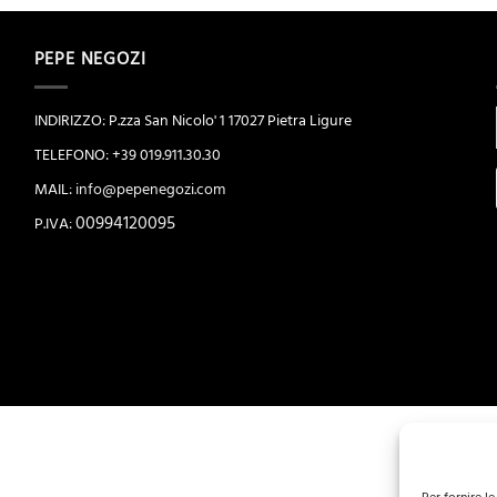
PEPE NEGOZI
INDIRIZZO: P.zza San Nicolo' 1 17027 Pietra Ligure
TELEFONO: +39 019.911.30.30
MAIL:
info@pepenegozi.com
00994120095
P.IVA: