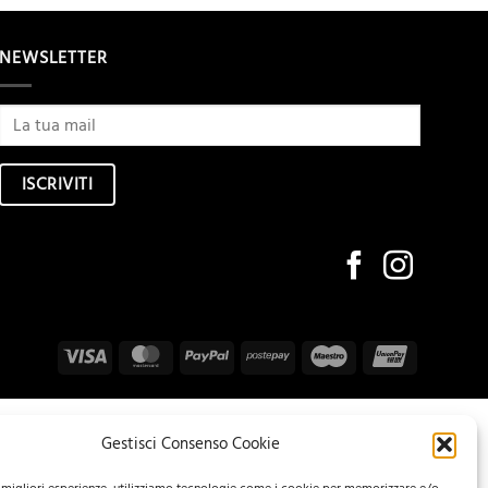
NEWSLETTER
Visa
MasterCard
PayPal
Postepay
Maestro
UnionPay
Gestisci Consenso Cookie