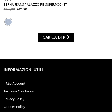
BERNA
BERNA JEANS PALAZZO FIT SUPERPOCKET
Il
Il
€
139,00
€
111,20
prezzo
prezzo
originale
attuale
era:
è:
€139,00.
€111,20.
CARICA DI PIÙ
INFORMAZIONI UTILI
Il Mio Account
Termini e Condizioni
Privacy Policy
Cookies Policy