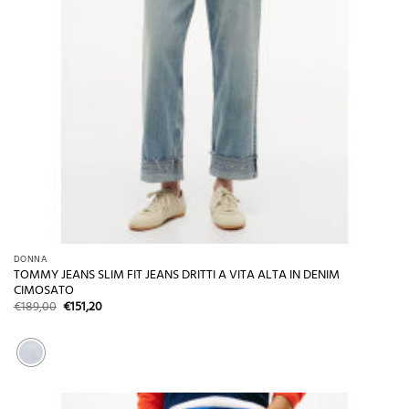
DONNA
TOMMY JEANS SLIM FIT JEANS DRITTI A VITA ALTA IN DENIM
CIMOSATO
Il
Il
€
189,00
€
151,20
prezzo
prezzo
originale
attuale
era:
è:
€189,00.
€151,20.