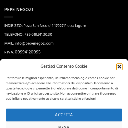
PEPE NEGOZI
INDIRIZZO: P.zza San Nicolo' 1 17027 Pietra Ligure
TELEFONO: +39 019.911.30.30
MAIL:
info@pepenegozi.com
00994120095
P.IVA:
Gestisci Consenso Cookie
NEWSLETTER
Per fornire le migliori esperienze, utilizziamo tecnologie come i cookie per
memorizzare e/o accedere alle informazioni del dispositivo. Il consenso a
queste tecnologie ci permetterà di elaborare dati come il comportamento di
navigazione o ID unici su questo sito. Non acconsentire o ritirare il consenso
può influire negativamente su alcune caratteristiche e funzioni.
ACCETTA
NEGA