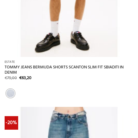
ESTATE
TOMMY JEANS BERMUDA SHORTS SCANTON SLIM FIT SBIADITI IN
DENIM
Il
Il
€
79,00
€
63,20
prezzo
prezzo
originale
attuale
era:
è:
€79,00.
€63,20.
-20%