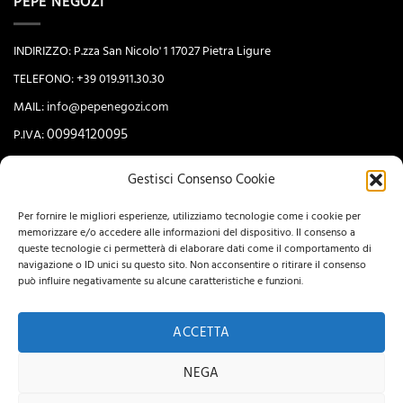
PEPE NEGOZI
INDIRIZZO: P.zza San Nicolo' 1 17027 Pietra Ligure
TELEFONO: +39 019.911.30.30
MAIL:
info@pepenegozi.com
00994120095
P.IVA:
Gestisci Consenso Cookie
NEWSLETTER
Per fornire le migliori esperienze, utilizziamo tecnologie come i cookie per
memorizzare e/o accedere alle informazioni del dispositivo. Il consenso a
queste tecnologie ci permetterà di elaborare dati come il comportamento di
navigazione o ID unici su questo sito. Non acconsentire o ritirare il consenso
può influire negativamente su alcune caratteristiche e funzioni.
ACCETTA
NEGA