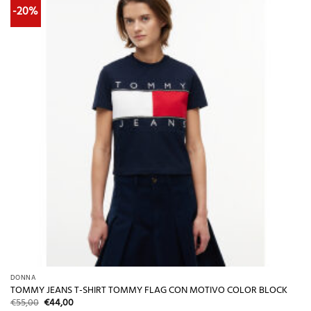
-20%
DONNA
TOMMY JEANS T-SHIRT TOMMY FLAG CON MOTIVO COLOR BLOCK
Il
Il
€
55,00
€
44,00
prezzo
prezzo