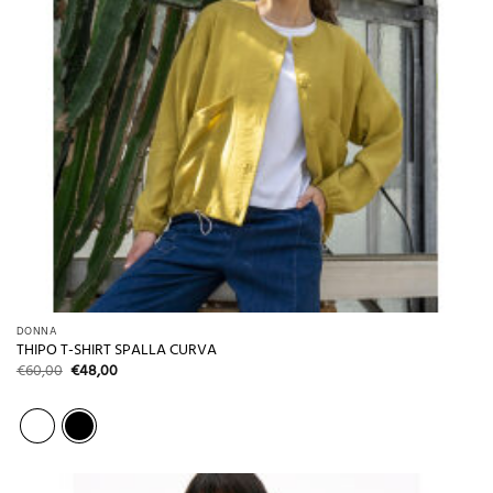
DONNA
THIPO T-SHIRT SPALLA CURVA
Il
Il
€
60,00
€
48,00
prezzo
prezzo
originale
attuale
era:
è:
€60,00.
€48,00.