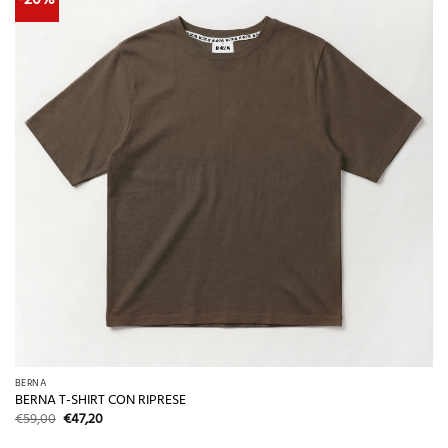
BERNA
BERNA T-SHIRT CON RIPRESE
Il
Il
€
59,00
€
47,20
prezzo
prezzo
originale
attuale