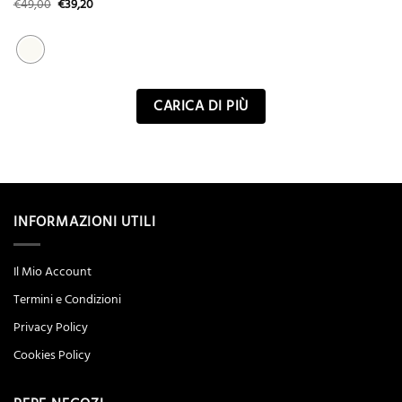
Il
Il
€
49,00
€
39,20
prezzo
prezzo
originale
attuale
era:
è:
€49,00.
€39,20.
CARICA DI PIÙ
INFORMAZIONI UTILI
Il Mio Account
Termini e Condizioni
Privacy Policy
Cookies Policy