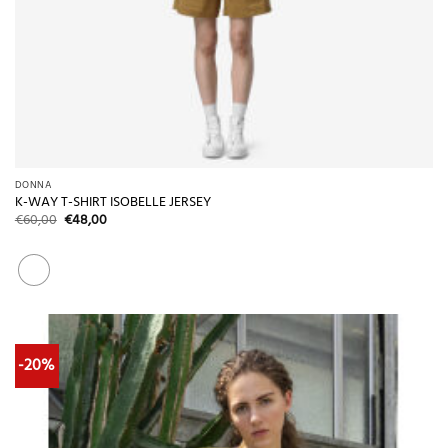
DONNA
K-WAY T-SHIRT ISOBELLE JERSEY
Il
Il
€
60,00
€
48,00
prezzo
prezzo
originale
attuale
era:
è:
€60,00.
€48,00.
-20%