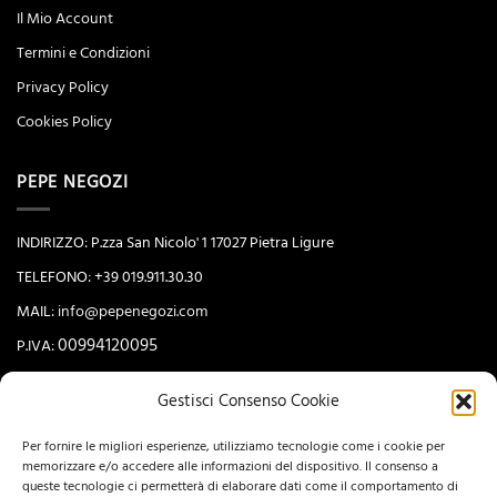
Il Mio Account
Termini e Condizioni
Privacy Policy
Cookies Policy
PEPE NEGOZI
INDIRIZZO: P.zza San Nicolo' 1 17027 Pietra Ligure
TELEFONO: +39 019.911.30.30
MAIL:
info@pepenegozi.com
00994120095
P.IVA:
Gestisci Consenso Cookie
NEWSLETTER
Per fornire le migliori esperienze, utilizziamo tecnologie come i cookie per
memorizzare e/o accedere alle informazioni del dispositivo. Il consenso a
queste tecnologie ci permetterà di elaborare dati come il comportamento di