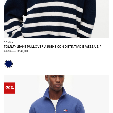
DONNA
TOMMY JEANS PULLOVER A RIGHE CON DISTINTIVO E MEZZA ZIP
Il
Il
€
120,00
€
96,00
prezzo
prezzo
originale
attuale
era:
è:
€120,00.
€96,00.
-20%