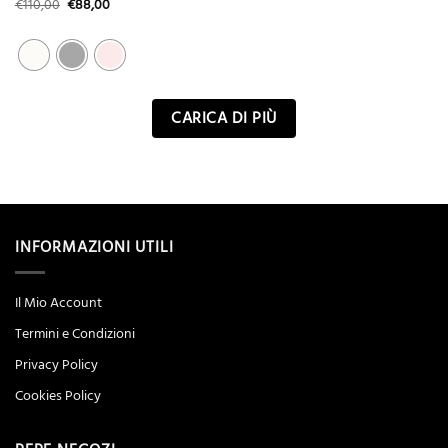
Il
Il
€
110,00
€
88,00
prezzo
prezzo
originale
attuale
era:
è:
€110,00.
€88,00.
CARICA DI PIÙ
INFORMAZIONI UTILI
Il Mio Account
Termini e Condizioni
Privacy Policy
Cookies Policy