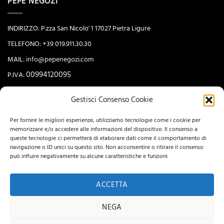
PEPE NEGOZI
INDIRIZZO: P.zza San Nicolo' 1 17027 Pietra Ligure
TELEFONO: +39 019.911.30.30
MAIL:
info@pepenegozi.com
00994120095
P.IVA:
Gestisci Consenso Cookie
NEWSLETTER
Per fornire le migliori esperienze, utilizziamo tecnologie come i cookie per
memorizzare e/o accedere alle informazioni del dispositivo. Il consenso a
queste tecnologie ci permetterà di elaborare dati come il comportamento di
navigazione o ID unici su questo sito. Non acconsentire o ritirare il consenso
può influire negativamente su alcune caratteristiche e funzioni.
ACCETTA
NEGA