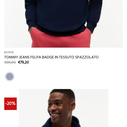
ESTATE
TOMMY JEANS FELPA BADGE IN TESSUTO SPAZZOLATO
Il
Il
€
99,00
€
79,20
prezzo
prezzo
originale
attuale
era:
è:
€99,00.
€79,20.
-20%