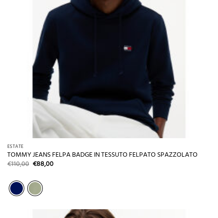
ESTATE
TOMMY JEANS FELPA BADGE IN TESSUTO FELPATO SPAZZOLATO
Il
Il
€
110,00
€
88,00
prezzo
prezzo
originale
attuale
era:
è:
€110,00.
€88,00.