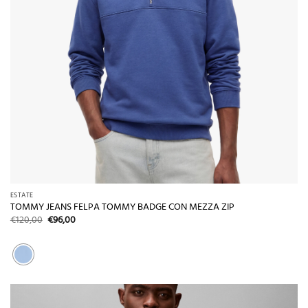
ESTATE
TOMMY JEANS FELPA TOMMY BADGE CON MEZZA ZIP
Il
Il
€
120,00
€
96,00
prezzo
prezzo
originale
attuale
era:
è:
€120,00.
€96,00.