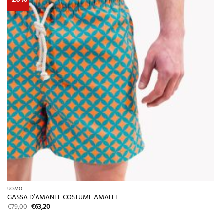
UOMO
GASSA D’AMANTE COSTUME AMALFI
Il
Il
€
79,00
€
63,20
prezzo
prezzo
originale
attuale