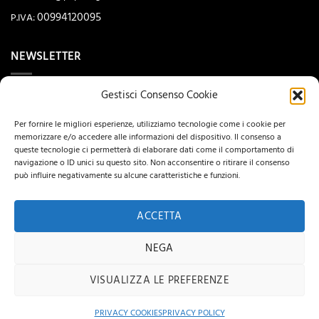
00994120095
P.IVA:
NEWSLETTER
Gestisci Consenso Cookie
Per fornire le migliori esperienze, utilizziamo tecnologie come i cookie per
memorizzare e/o accedere alle informazioni del dispositivo. Il consenso a
queste tecnologie ci permetterà di elaborare dati come il comportamento di
navigazione o ID unici su questo sito. Non acconsentire o ritirare il consenso
può influire negativamente su alcune caratteristiche e funzioni.
ACCETTA
NEGA
Visa
MasterCard
PayPal
Postepay
Maestro
UnionPay
Copyright 2026 ©
Hi-Tek Informatica
VISUALIZZA LE PREFERENZE
PRIVACY COOKIES
PRIVACY POLICY