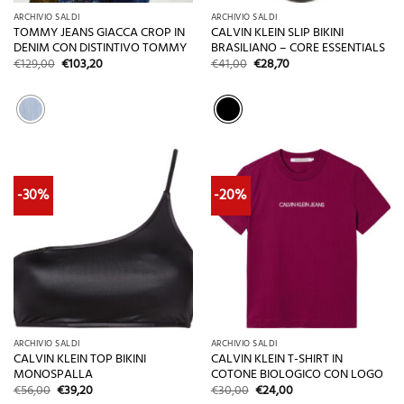
ARCHIVIO SALDI
ARCHIVIO SALDI
TOMMY JEANS GIACCA CROP IN
CALVIN KLEIN SLIP BIKINI
DENIM CON DISTINTIVO TOMMY
BRASILIANO – CORE ESSENTIALS
Il
Il
Il
Il
€
129,00
€
103,20
€
41,00
€
28,70
prezzo
prezzo
prezzo
prezzo
originale
attuale
originale
attuale
era:
è:
era:
è:
€129,00.
€103,20.
€41,00.
€28,70.
-30%
-20%
ARCHIVIO SALDI
ARCHIVIO SALDI
CALVIN KLEIN TOP BIKINI
CALVIN KLEIN T-SHIRT IN
MONOSPALLA
COTONE BIOLOGICO CON LOGO
Il
Il
Il
Il
€
56,00
€
39,20
€
30,00
€
24,00
prezzo
prezzo
prezzo
prezzo