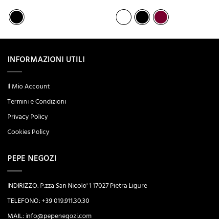
originale
attuale
originale
attuale
era:
è:
era:
è:
€56,00.
€39,20.
€30,00.
€24,00.
INFORMAZIONI UTILI
Il Mio Account
Termini e Condizioni
Privacy Policy
Cookies Policy
PEPE NEGOZI
INDIRIZZO: P.zza San Nicolo' 1 17027 Pietra Ligure
TELEFONO: +39 019.911.30.30
MAIL:
info@pepenegozi.com