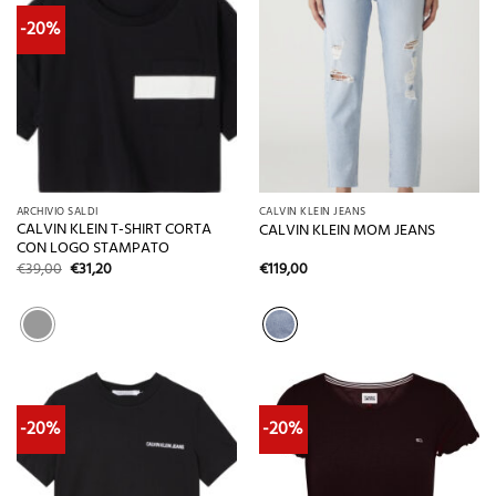
-20%
ARCHIVIO SALDI
CALVIN KLEIN JEANS
CALVIN KLEIN T-SHIRT CORTA
CALVIN KLEIN MOM JEANS
CON LOGO STAMPATO
Il
Il
€
39,00
€
31,20
€
119,00
prezzo
prezzo
originale
attuale
era:
è:
€39,00.
€31,20.
-20%
-20%