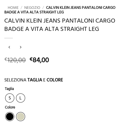
HOME
/
NEGOZIO
/
CALVIN KLEIN JEANS PANTALONI CARGO
BADGE A VITA ALTA STRAIGHT LEG
CALVIN KLEIN JEANS PANTALONI CARGO
BADGE A VITA ALTA STRAIGHT LEG
Il
Il
120,00
84,00
€
€
prezzo
prezzo
originale
attuale
era:
è:
SELEZIONA
TAGLIA
E
COLORE
€120,00.
€84,00.
Taglia
S
L
Colore