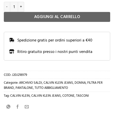
CALVIN KLEIN JEANS PANTALONI CARGO BADGE A VITA ALTA STRAIGHT L
AGGIUNGI AL CARRELLO
Spedizione gratis per ordini superiori a €40
Ritiro gratuito presso i nostri punti vendita
COD:
J20J218979
Categorie:
ARCHIVIO SALDI
,
CALVIN KLEIN JEANS
,
DONNA
,
FILTRA PER
BRAND
,
PANTALONE
,
TUTTO ABBIGLIAMENTO
Tag:
CALVIN KLEIN
,
CALVIN KLEIN JEANS
,
COTONE
,
TASCONI