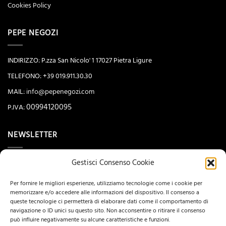
Cookies Policy
PEPE NEGOZI
INDIRIZZO: P.zza San Nicolo' 1 17027 Pietra Ligure
TELEFONO: +39 019.911.30.30
MAIL:
info@pepenegozi.com
00994120095
P.IVA:
NEWSLETTER
Gestisci Consenso Cookie
Per fornire le migliori esperienze, utilizziamo tecnologie come i cookie per
memorizzare e/o accedere alle informazioni del dispositivo. Il consenso a
queste tecnologie ci permetterà di elaborare dati come il comportamento di
navigazione o ID unici su questo sito. Non acconsentire o ritirare il consenso
può influire negativamente su alcune caratteristiche e funzioni.