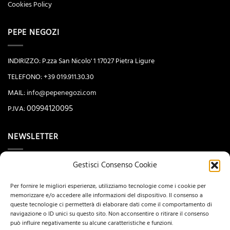
Cookies Policy
PEPE NEGOZI
INDIRIZZO: P.zza San Nicolo' 1 17027 Pietra Ligure
TELEFONO: +39 019.911.30.30
MAIL:
info@pepenegozi.com
00994120095
P.IVA:
NEWSLETTER
Gestisci Consenso Cookie
Per fornire le migliori esperienze, utilizziamo tecnologie come i cookie per
memorizzare e/o accedere alle informazioni del dispositivo. Il consenso a
queste tecnologie ci permetterà di elaborare dati come il comportamento di
navigazione o ID unici su questo sito. Non acconsentire o ritirare il consenso
può influire negativamente su alcune caratteristiche e funzioni.