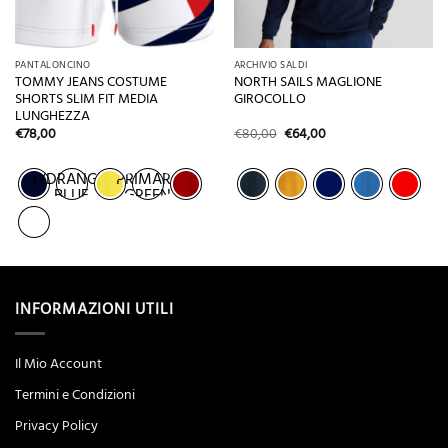
PANTALONCINO
ARCHIVIO SALDI
TOMMY JEANS COSTUME
NORTH SAILS MAGLIONE
SHORTS SLIM FIT MEDIA
GIROCOLLO
LUNGHEZZA
Il
Il
€
78,00
€
80,00
€
64,00
prezzo
prezzo
originale
attuale
era:
è:
HYDRANGEA
PRIMARY
€80,00.
€64,00.
BLUE
GREEN
INFORMAZIONI UTILI
Il Mio Account
Termini e Condizioni
Privacy Policy