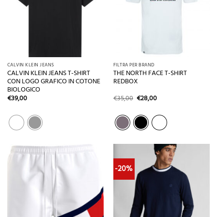
CALVIN KLEIN JEANS
FILTRA PER BRAND
CALVIN KLEIN JEANS T-SHIRT
THE NORTH FACE T-SHIRT
CON LOGO GRAFICO IN COTONE
REDBOX
BIOLOGICO
Il
Il
€
39,00
€
35,00
€
28,00
prezzo
prezzo
originale
attuale
era:
è:
€35,00.
€28,00.
-20%