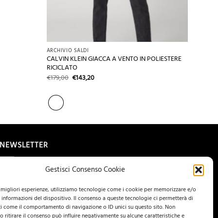
+
ARCHIVIO SALDI
CALVIN KLEIN GIACCA A VENTO IN POLIESTERE
RICICLATO
Il
Il
€
179,00
€
143,20
prezzo
prezzo
originale
attuale
era:
è:
€179,00.
€143,20.
NEWSLETTER
Gestisci Consenso Cookie
e migliori esperienze, utilizziamo tecnologie come i cookie per memorizzare e/o
 informazioni del dispositivo. Il consenso a queste tecnologie ci permetterà di
i come il comportamento di navigazione o ID unici su questo sito. Non
o ritirare il consenso può influire negativamente su alcune caratteristiche e