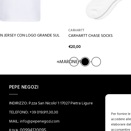
+
CARHARTT
 IN JERSEY CON LOGO GRANDE SUL
CARHARTT CHASE SOCKS
€
20,00
AMARONE/GOLD
PEPE NEGOZI
INDIRIZZO: P.zza San Nicolo' 1 17027 Pietra Ligure
TELEFONO: +39 019.911.30.30
Per fornire l
accedere alle
MAIL:
info@pepenegozi.com
elaborare dat
00994120095
acconsentire 
P.IVA: